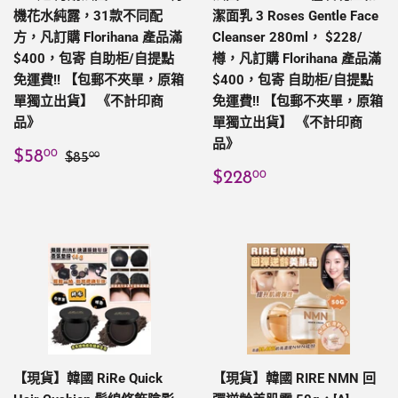
機花水純露，31款不同配
潔面乳 3 Roses Gentle Face
方，凡訂購 Florihana 產品滿
Cleanser 280ml， $228/
$400，包寄 自助柜/自提點
樽，凡訂購 Florihana 產品滿
免運費!! 【包郵不夾單，原箱
$400，包寄 自助柜/自提點
單獨立出貨】 《不計印商
免運費!! 【包郵不夾單，原箱
品》
單獨立出貨】 《不計印商
品》
售
$58.00
定價
$85.00
$58
00
$85
00
價
定
$228.00
$228
00
價
【現貨】韓國 RiRe Quick
【現貨】韓國 RIRE NMN 回