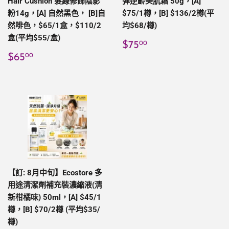
Hair Cushion 髮線修飾陰影
彈逆齡美肌霜 50g，[A]
粉14g，[A] 自然黑色， [B]自
$75/1樽，[B] $136/2樽(平
然啡色，$65/1盒，$110/2
均$68/樽)
盒(平均$55/盒)
定
$75.00
$75
00
價
定
$65.00
$65
00
價
【訂: 8月中旬】Ecostore 多
用途清潔劑補充裝濃縮液(清
新柑橘味) 50ml，[A] $45/1
樽，[B] $70/2樽 (平均$35/
樽)