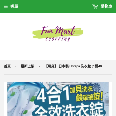
選單
購物車
›
›
首頁
最新上架
【現貨】 日本製 Hotapa 洗衣粒 (1樽40粒)，[A] $75/1樽，[B] $130/2樽(平均$65/樽)