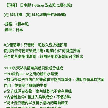
Hotapa
(1
40
)
【現貨
】
日本製
洗衣粒
樽
粒
[A] $75/1
[B] $130/2
(
$65/
)
樽，
樽
平均
樽
-
1
40
規格：
樽
粒
-
產地：日本
#
方便簡單！只需將一粒放入洗衣機即可
使用將任何粉末製成片劑
+
均溶於水
”
的製造技術
完全的片劑型清潔劑，無需使用發泡劑即可溶於水
✅
100
％天然抗菌劑與扇貝殼成分組成
✅
PH
值約
11~12
之間的鹼性水溶液
✅
有助去除洗衣漕中的黴菌和衣物的異味外，還對衣物具有抗菌
作用，並抑制了細菌的生長
✅
全方味淨白衣物，室內晾乾也不會有異味
✅
內含維他命
C
和加入柔軟成份，不傷衣料
✅
防止洗衣機內以及排水溝內的霉菌產生