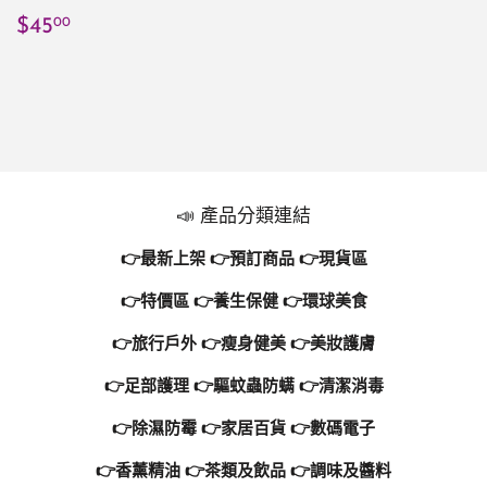
定
$45.00
$45
00
價
📣 產品分類連結
👉最新上架
👉預訂商品 👉
現貨區
👉特價區
👉養生保健
👉環球美食
👉旅行戶外
👉瘦身健美
👉美妝護膚
👉足部護理
👉驅蚊蟲防螨
👉清潔消毒
👉除濕防霉
👉家居百貨
👉數碼電子
👉香薰精油
👉茶類及飲品
👉調味及醬料