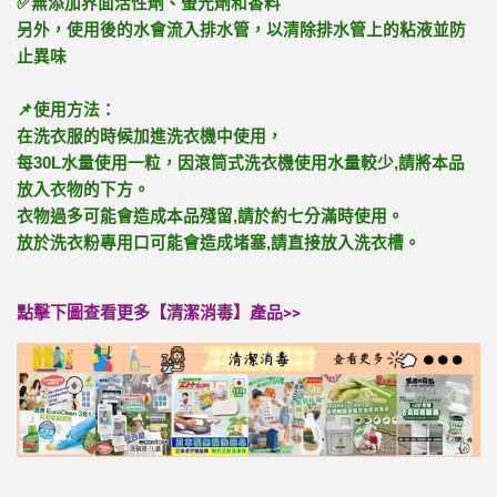
✅
無添加界面活性劑、螢光劑和香料
另外，使用後的水會流入排水管，以清除排水管上的粘液並防
止異味
📌
使用方法：
在洗衣服的時候加進洗衣機中使用，
每
30L
水量使用一粒，因滾筒式洗衣機使用水量較少
,
請將本品
放入衣物的下方。
衣物過多可能會造成本品殘留
,
請於約七分滿時使用。
放於洗衣粉專用口可能會造成堵塞
,
請直接放入洗衣槽。
點擊下圖查看更多【清潔消毒】產品>>